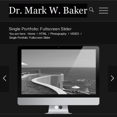
Single Portfolio: Fullscreen Slider
You are here:
Home
/
HTML
/
Photography
/
VIDEO
/
Single Portfolio: Fullscreen Slider
1
2